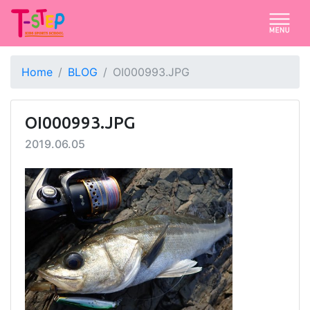
Home
BLOG
OI000993.JPG
OI000993.JPG
2019.06.05