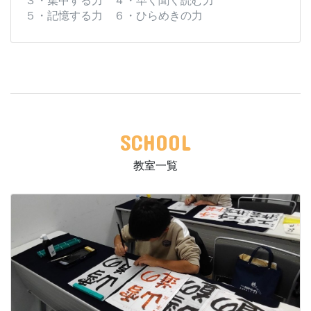
​５・記憶する力 ６・ひらめきの力
SCHOOL
教室一覧